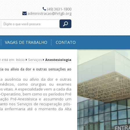
(49) 3631-1800
administracao@hrtgb.org
VAGAS DE TRABALHO
CONTATO
 está em:
Início
Serviços
Anestesiologia
ia ou alívio da dor e outras sensações ao
a ausência ou alívio da dor e outras
 médicos, como cirurgias ou exames
s vitais. A especialidade vem a cada dia
a-Operatório, bem como os períodos Pré
liação Pré-Anestésica e assumindo um
anto nos Serviços de recuperação pós-
 da enfermaria até o momento da Alta