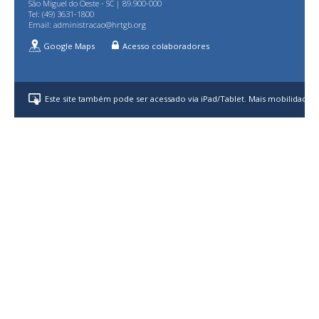
São Miguel do Oeste - SC | 89.900-000
Tel: (49) 3631-1800
Email:
administracao@hrtgb.org
Google Maps
Acesso colaboradores
Este site também pode ser acessado via iPad/Tablet. Mais mobilidade p