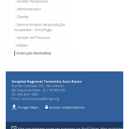
Gestão Financeira
Administrador
Cliente
Demonstrativo de produção
hospitalar - Oncologia
Gestão de Pessoas
Editais
Instrução Normativa
Hospital Regional Terezinha Gaio Basso
Rua São Cristovão, 335 - São Gotardo
São Miguel do Oeste - SC | 89.900-000
Tel: (49) 3631-1800
Email:
administracao@hrtgb.org
Google Maps
Acesso colaboradores
Este site também pode ser acessado via iPad/Tablet. Mais mobilidade p