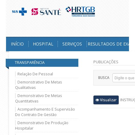
INÍCIO
HOSPITAL
SERVIÇOS
RESULTADOS DE EXAM
PUBLICAÇÕES
TRANSPARÊNCIA
Relação De Pessoal
BUSCA
Demonstrativo De Metas
Qualitativas
Demonstrativo De Metas
INSTRU
Visualizar
Quantitativas
Acompanhamento E Supervisão
Do Contrato De Gestão
Demonstrativo De Produção
Hospitalar