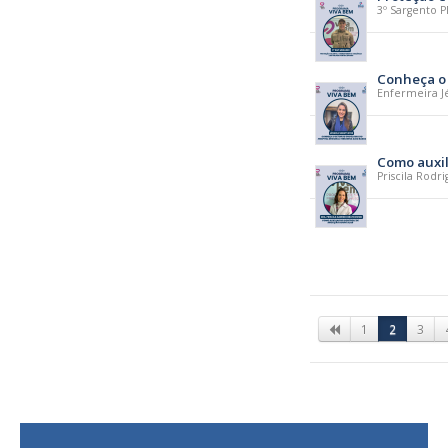
3º Sargento P
Conheça o 
Enfermeira Jé
Como auxil
Priscila Rodr
1
2
3