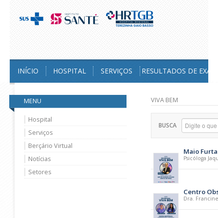
INÍCIO
HOSPITAL
SERVIÇOS
RESULTADOS DE EXAM
VIVA BEM
MENU
Hospital
BUSCA
Serviços
Berçário Virtual
Maio Furta
Notícias
Psicóloga Jaq
Setores
Centro Obs
Dra. Francine 