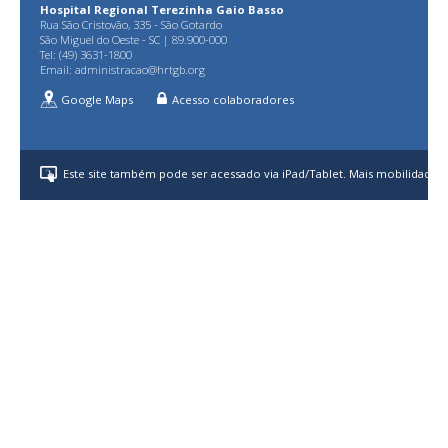
Hospital Regional Terezinha Gaio Basso
Rua São Cristovão, 335 - São Gotardo
São Miguel do Oeste - SC | 89.900-000
Tel: (49) 3631-1800
Email:
administracao@hrtgb.org
Google Maps
Acesso colaboradores
Este site também pode ser acessado via iPad/Tablet. Mais mobilidade p