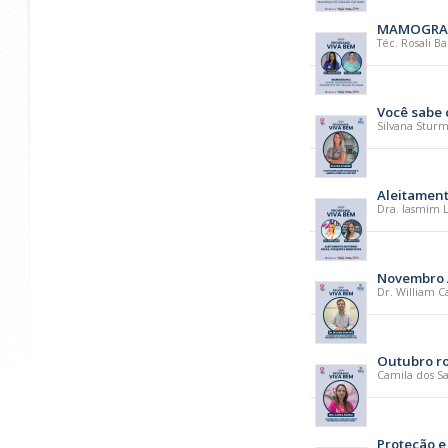
MAMOGRAFI
Téc. Rosali Ba
Você sabe 
Silvana Stur
Aleitament
Dra. Iasmim 
Novembro A
Dr. William 
Outubro ro
Camila dos Sa
Proteção e