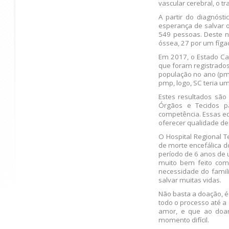
vascular cerebral, o t
A partir do diagnóst
esperança de salvar o
549 pessoas. Deste 
óssea, 27 por um fíga
Em 2017, o Estado Ca
que foram registrados
população no ano (pmp
pmp, logo, SC teria um
Estes resultados são
Órgãos e Tecidos p
competência. Essas eq
oferecer qualidade de
O Hospital Regional T
de morte encefálica d
período de 6 anos de 
muito bem feito com 
necessidade do famil
salvar muitas vidas.
Não basta a doação, 
todo o processo até a
amor, e que ao doa
momento difícil.