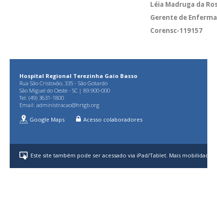
Léia Madruga da Ro
Gerente de Enferma
Corensc-119157
Hospital Regional Terezinha Gaio Basso
Rua São Cristovão, 335 - São Gotardo
São Miguel do Oeste - SC | 89.900-000
Tel: (49) 3631-1800
Email:
administracao@hrtgb.org
Google Maps
Acesso colaboradores
Este site também pode ser acessado via iPad/Tablet. Mais mobilidade p