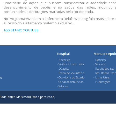
uma série de ações que buscam conscientizar a sociedade sobr
desenvolvimento de bebês e na saúde das mães, incluindo pa
comunidades e decorações marcadas pela cor dourada.
No Programa Viva Bem a enfermeira Delaís Werlang fala mais sobre a
sucesso do aleitamento materno exclusivo.
ASSISTA NO YOUTUBE
Hospital
Menu de Apoi
Histórico
Notícias
Visitas à Instituição
Serviços
Doações
Resultados Exa
Trabalho voluntário
Resultados Exa
Ouvidoria do Estado
Links Úteis
es
Canal de denúncias
Publicações
Setores
Pad/Tablet. Mais mobilidade para você.