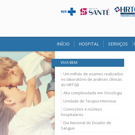
INÍCIO
HOSPITAL
SERVIÇOS
VIVA BEM
Um milhão de exames realizados
no laboratório de análises clínicas
do HRTGB
Alta complexidade em Oncologia
Unidade de Terapia Intensiva
Comissões e núcleos
hospitalares
Dia Nacional do Doador de
Sangue