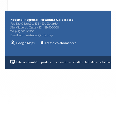
Hospital Regional Terezinha Gaio Basso
Rua São Cristovão, 335 - São Gotardo
São Miguel do Oeste - SC | 89.900-000
Tel: (49) 3631-1800
Email:
administracao@hrtgb.org
Google Maps
Acesso colaboradores
Este site também pode ser acessado via iPad/Tablet. Mais mobilidade p