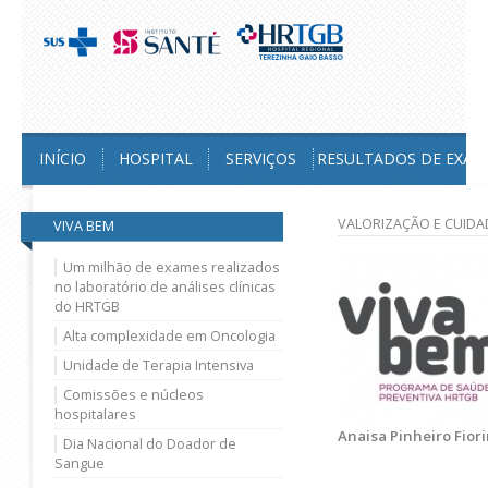
INÍCIO
HOSPITAL
SERVIÇOS
RESULTADOS DE EXAM
VALORIZAÇÃO E CUID
VIVA BEM
Um milhão de exames realizados
no laboratório de análises clínicas
do HRTGB
Alta complexidade em Oncologia
Unidade de Terapia Intensiva
Comissões e núcleos
hospitalares
Anaisa Pinheiro Fior
Dia Nacional do Doador de
Sangue